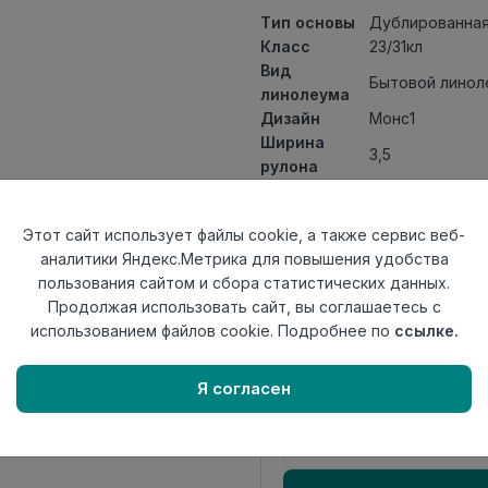
Тип основы
Дублированная
Класс
23/31кл
Вид
Бытовой линол
линолеума
Дизайн
Монс1
Ширина
3,5
рулона
Общая
3,3мм
толщина
Этот сайт использует файлы cookie, а также сервис веб-
Толщина
аналитики Яндекс.Метрика для повышения удобства
защитного
0,30мм
пользования сайтом и сбора статистических данных.
слоя
Продолжая использовать сайт, вы соглашаетесь с
Актуальность
Снят с произв
использованием файлов cookie. Подробнее по
ссылке.
Страна
Россия
происхождения
Я согласен
Осталось
20.1 пог. м