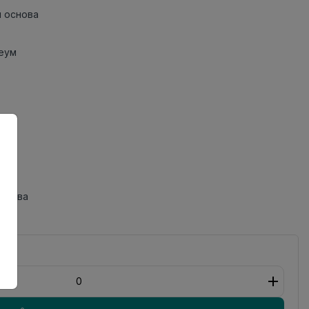
 основа
еум
одства