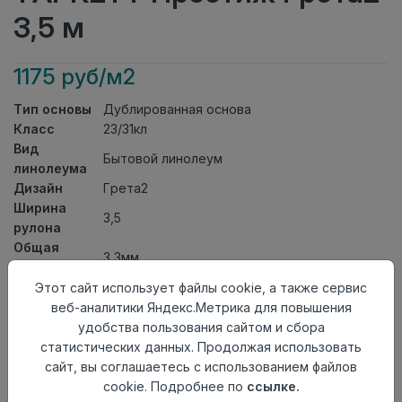
3,5 м
1175 руб/м2
Тип основы
Дублированная основа
Класс
23/31кл
Вид
Бытовой линолеум
линолеума
Дизайн
Грета2
Ширина
3,5
рулона
Общая
3,3мм
толщина
Толщина
Этот сайт использует файлы cookie, а также сервис
защитного
0,30мм
веб-аналитики Яндекс.Метрика для повышения
слоя
удобства пользования сайтом и сбора
Актуальность
Актуален
статистических данных. Продолжая использовать
Страна
сайт, вы соглашаетесь с использованием файлов
Россия
происхождения
cookie. Подробнее по
ссылке.