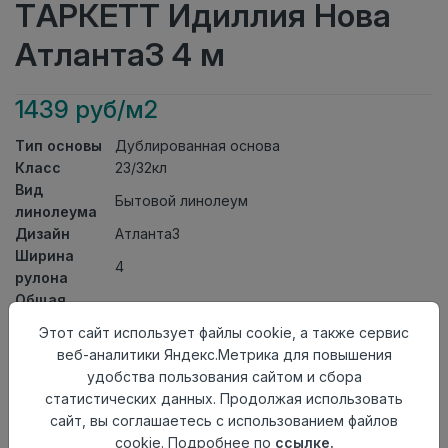
ТАРКЕТТ Идиллия Нова
Атланта3 4 м
1439 руб/м2
Тип основы
Дублированная основа
Класс
23/32кл
Вид
Бытовой линолеум
линолеума
Дизайн
Атланта3
Ширина
4
рулона
Общая
3,7мм
толщина
Этот сайт использует файлы cookie, а также сервис
Толщина
веб-аналитики Яндекс.Метрика для повышения
защитного
0,50мм
удобства пользования сайтом и сбора
слоя
статистических данных. Продолжая использовать
Актуальность
Актуален
сайт, вы соглашаетесь с использованием файлов
Страна
cookie. Подробнее по
ссылке.
Россия