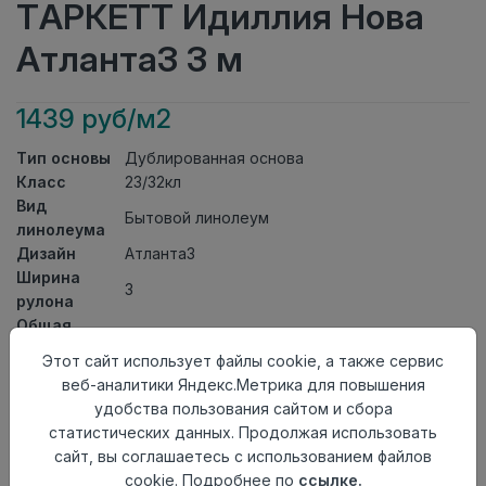
ТАРКЕТТ Идиллия Нова
Атланта3 3 м
1439 руб/м2
Тип основы
Дублированная основа
Класс
23/32кл
Вид
Бытовой линолеум
линолеума
Дизайн
Атланта3
Ширина
3
рулона
Общая
3,7мм
толщина
Этот сайт использует файлы cookie, а также сервис
Толщина
веб-аналитики Яндекс.Метрика для повышения
защитного
0,50мм
удобства пользования сайтом и сбора
слоя
статистических данных. Продолжая использовать
Актуальность
Актуален
сайт, вы соглашаетесь с использованием файлов
Страна
cookie. Подробнее по
ссылке.
Россия