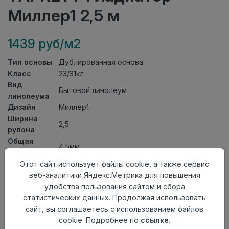
Миллер1 2,5 м
1439 руб/м2
Тип основы
Дублированная основа
Класс
23/31кл
Вид
Бытовой линолеум
линолеума
Дизайн
Миллер1
Ширина
2,5
рулона
Общая
4,5мм
толщина
Толщина
Этот сайт использует файлы cookie, а также сервис
защитного
0,35мм
веб-аналитики Яндекс.Метрика для повышения
слоя
удобства пользования сайтом и сбора
Актуальность
Актуален
статистических данных. Продолжая использовать
Страна
сайт, вы соглашаетесь с использованием файлов
Россия
происхождения
cookie. Подробнее по
ссылке.