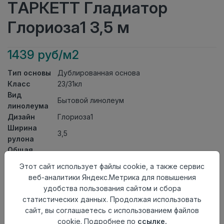
ТАРКЕТТ Гладиатор
Глориоза1 3,5 м
1439 руб/м2
Тип основы
Дублированная основа
Класс
23/31кл
Вид
Бытовой линолеум
линолеума
Дизайн
Глориоза1
Ширина
3,5
рулона
Общая
4,5мм
толщина
Этот сайт использует файлы cookie, а также сервис
Толщина
веб-аналитики Яндекс.Метрика для повышения
защитного
0,35мм
удобства пользования сайтом и сбора
слоя
статистических данных. Продолжая использовать
Актуальность
Актуален
сайт, вы соглашаетесь с использованием файлов
Страна
cookie. Подробнее по
ссылке.
Россия