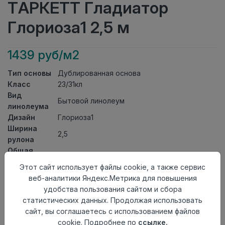
ТАРКЕТТ Гладиатор
Глориоза1 2,5 м
1439 руб/м2
Тип основы
Дублированная основа
Класс
23/31кл
Вид
Бытовой линолеум
линолеума
Дизайн
Глориоза1
Ширина
2,5
рулона
Общая
4,5мм
толщина
Этот сайт использует файлы cookie, а также сервис
Толщина
веб-аналитики Яндекс.Метрика для повышения
защитного
0,35мм
удобства пользования сайтом и сбора
слоя
статистических данных. Продолжая использовать
Актуальность
Актуален
сайт, вы соглашаетесь с использованием файлов
Страна
cookie. Подробнее по
ссылке.
Россия