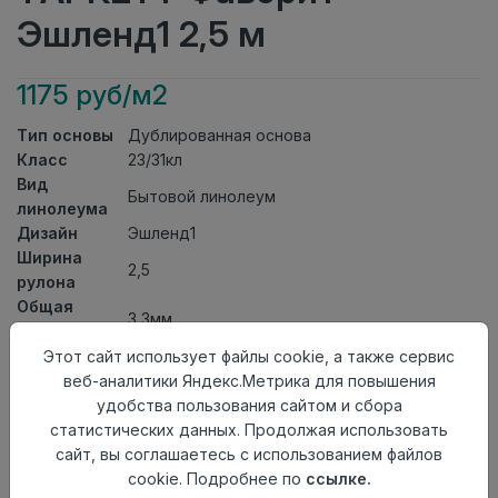
Эшленд1 2,5 м
1175 руб/м2
Тип основы
Дублированная основа
Класс
23/31кл
Вид
Бытовой линолеум
линолеума
Дизайн
Эшленд1
Ширина
2,5
рулона
Общая
3,3мм
толщина
Толщина
Этот сайт использует файлы cookie, а также сервис
защитного
0,30мм
веб-аналитики Яндекс.Метрика для повышения
слоя
удобства пользования сайтом и сбора
Актуальность
Актуален
статистических данных. Продолжая использовать
Страна
сайт, вы соглашаетесь с использованием файлов
Россия
происхождения
cookie. Подробнее по
ссылке.