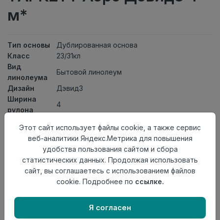
м*
Тип основы
Дублированная основа
Класс
23/31кл
Вид
Бытовой линолеум
линолеума
Дизайн
Дэвид3
Ширина
4
рулона
Общая
4,5мм
Этот сайт использует файлы cookie, а также сервис
толщина
веб-аналитики Яндекс.Метрика для повышения
Толщина
удобства пользования сайтом и сбора
защитного
0,35мм
статистических данных. Продолжая использовать
слоя
сайт, вы соглашаетесь с использованием файлов
Актуальность
Снят с производства
cookie. Подробнее по
ссылке.
Страна
Россия
происхождения
Я согласен
Нет в наличии