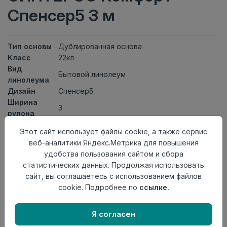
Спенсер5 3 м
Тип основы
Дублированная основа
Класс
22кл
Вид
Бытовой линолеум
линолеума
Дизайн
Спенсер5
Ширина
3
рулона
Общая
3мм
Этот сайт использует файлы cookie, а также сервис
толщина
веб-аналитики Яндекс.Метрика для повышения
Толщина
удобства пользования сайтом и сбора
защитного
0,20мм
статистических данных. Продолжая использовать
слоя
сайт, вы соглашаетесь с использованием файлов
Актуальность
Актуален
cookie. Подробнее по
ссылке.
Страна
Россия
происхождения
Я согласен
Нет в наличии