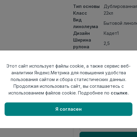
Тип основы
Дублированная
Класс
22кл
Вид
Бытовой линол
линолеума
Дизайн
Кадет1
Ширина
2,5
рулона
Общая
3мм
толщина
Этот сайт использует файлы cookie, а также сервис веб-
Толщина
аналитики Яндекс.Метрика для повышения удобства
защитного
0,20мм
пользования сайтом и сбора статистических данных.
слоя
Продолжая использовать сайт, вы соглашаетесь с
Актуальность
Актуален
использованием файлов cookie. Подробнее по
ссылке.
Страна
Россия
происхождения
Я согласен
Осталось
16.3 пог. м