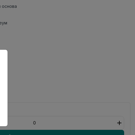
 основа
еум