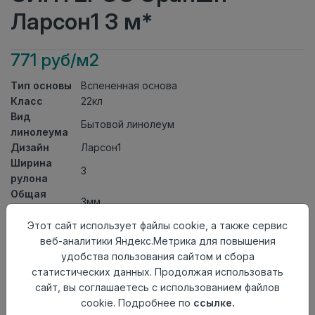
Ларсон1 3 м*
771 руб/м2
Тип основы
Вспененная основа
Класс
22кл
Вид
Бытовой линолеум
линолеума
Дизайн
Ларсон1
Ширина
3
рулона
Общая
3мм
толщина
Толщина
Этот сайт использует файлы cookie, а также сервис
защитного
0,20мм
веб-аналитики Яндекс.Метрика для повышения
слоя
удобства пользования сайтом и сбора
Актуальность
Снят с производства
статистических данных. Продолжая использовать
Страна
сайт, вы соглашаетесь с использованием файлов
Россия
происхождения
cookie. Подробнее по
ссылке.