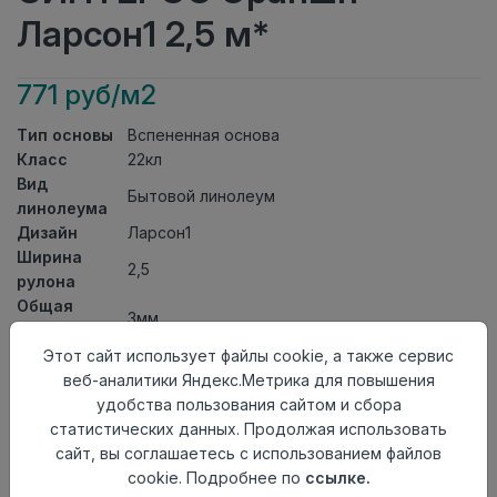
Ларсон1 2,5 м*
771 руб/м2
Тип основы
Вспененная основа
Класс
22кл
Вид
Бытовой линолеум
линолеума
Дизайн
Ларсон1
Ширина
2,5
рулона
Общая
3мм
толщина
Толщина
Этот сайт использует файлы cookie, а также сервис
защитного
0,20мм
веб-аналитики Яндекс.Метрика для повышения
слоя
удобства пользования сайтом и сбора
Актуальность
Снят с производства
статистических данных. Продолжая использовать
Страна
сайт, вы соглашаетесь с использованием файлов
Россия
происхождения
cookie. Подробнее по
ссылке.