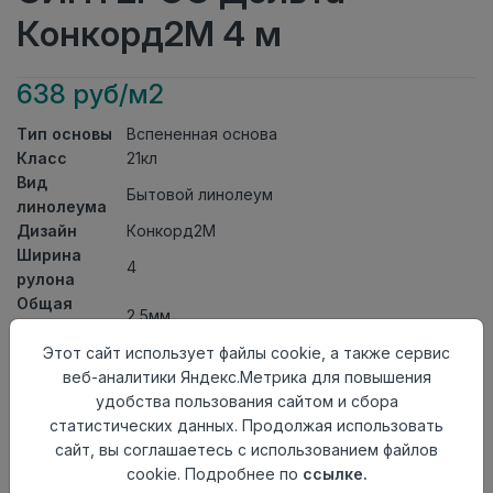
Конкорд2М 4 м
638 руб/м2
Тип основы
Вспененная основа
Класс
21кл
Вид
Бытовой линолеум
линолеума
Дизайн
Конкорд2М
Ширина
4
рулона
Общая
2,5мм
толщина
Толщина
Этот сайт использует файлы cookie, а также сервис
защитного
0,20мм
веб-аналитики Яндекс.Метрика для повышения
слоя
удобства пользования сайтом и сбора
Актуальность
Актуален
статистических данных. Продолжая использовать
Страна
сайт, вы соглашаетесь с использованием файлов
Россия
происхождения
cookie. Подробнее по
ссылке.