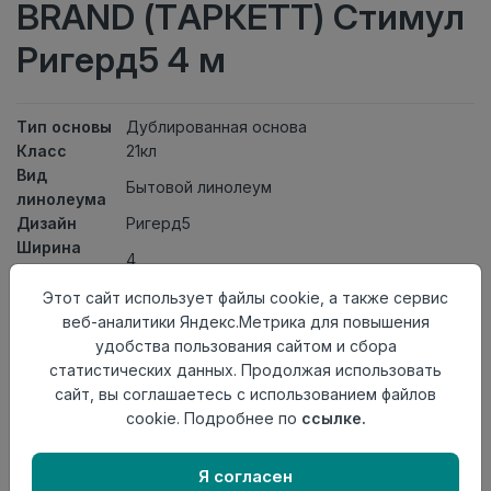
BRAND (ТАРКЕТТ) Стимул
Ригерд5 4 м
Тип основы
Дублированная основа
Класс
21кл
Вид
Бытовой линолеум
линолеума
Дизайн
Ригерд5
Ширина
4
рулона
Общая
Этот сайт использует файлы cookie, а также сервис
2,1мм
толщина
веб-аналитики Яндекс.Метрика для повышения
Толщина
удобства пользования сайтом и сбора
защитного
0,15мм
статистических данных. Продолжая использовать
слоя
сайт, вы соглашаетесь с использованием файлов
Актуальность
Актуален
cookie. Подробнее по
ссылке.
Страна
Россия
происхождения
Я согласен