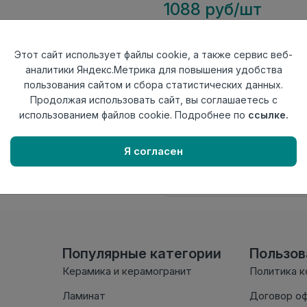
1088 руб/шт
Тип
Плинтус
Этот сайт использует файлы cookie, а также сервис веб-
Актуальность
Актуален
аналитики Яндекс.Метрика для повышения удобства
Материал
Дюрополимер
пользования сайтом и сбора статистических данных.
Продолжая использовать сайт, вы соглашаетесь с
Осталось
87 шт
использованием файлов cookie. Подробнее по
ссылке.
Внимание! Внешний вид т
Я согласен
настоящем сайте. Провер
комплектации в момент п
Популярные категории
Пользо
Керамика и керамогранит
Политика 
Ламинат
Договор о