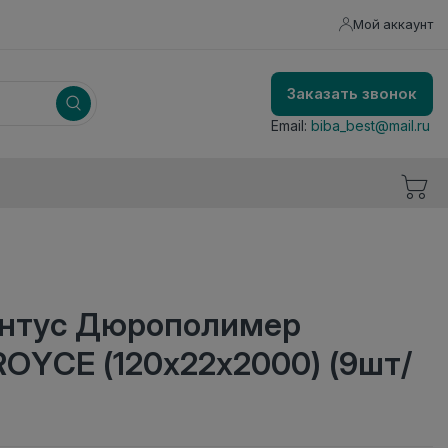
Мой аккаунт
Заказать звонок
Email:
biba_best@mail.ru
интус Дюрополимер
OYCE (120х22x2000) (9шт/