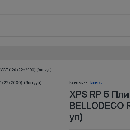
CE (120х22x2000) (9шт/уп)
Категория:
Плинтус
XPS RP 5 Пл
BELLODECO R
уп)