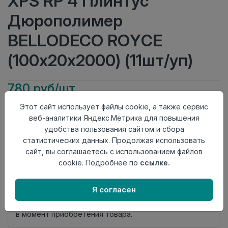
XPS RP 4 Плинтус
Дюрополимер
BELLODECO ROYCE
(100х20х2000) (11шт/уп)
780 руб/шт
Этот сайт использует файлы cookie, а также сервис
Тип
Плинтус
веб-аналитики Яндекс.Метрика для повышения
Актуальность
Актуален
удобства пользования сайтом и сбора
Материал
Дюрополимер
статистических данных. Продолжая использовать
Осталось
26 шт
сайт, вы соглашаетесь с использованием файлов
cookie. Подробнее по
ссылке.
Добавить в корзину
Внимание! Внешний вид товара может отличаться от
Я согласен
представленного на настоящем сайте. Проверяйте
наличие необходимых характеристик и комплектации
в момент приобретения товара.