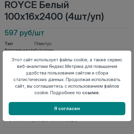
ROYCE Белый
100x16x2400 (4шт/уп)
597 руб/шт
Тип
Плинтус
Актуальность
Актуален
Материал
МДФ
Этот сайт использует файлы cookie, а также сервис
Страна
веб-аналитики Яндекс.Метрика для повышения
Россия
происхождения
удобства пользования сайтом и сбора
статистических данных. Продолжая использовать
Осталось
22 шт
сайт, вы соглашаетесь с использованием файлов
Добавить в корзину
cookie. Подробнее по
ссылке.
Внимание! Внешний вид товара может отличаться от
представленного на настоящем сайте. Проверяйте
Я согласен
наличие необходимых характеристик и комплектации
в момент приобретения товара.