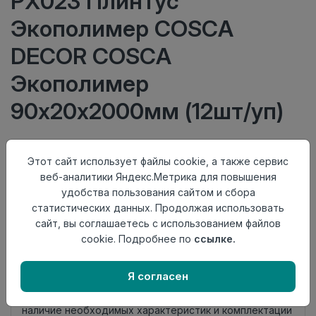
PX023 Плинтус
Экополимер COSCA
DECOR COSCA
Экополимер
90х20х2000мм (12шт/уп)
875 руб/шт
Этот сайт использует файлы cookie, а также сервис
Тип
Плинтус
веб-аналитики Яндекс.Метрика для повышения
Актуальность
Актуален
удобства пользования сайтом и сбора
Материал
Экополимер
статистических данных. Продолжая использовать
сайт, вы соглашаетесь с использованием файлов
Осталось
5 шт
cookie. Подробнее по
ссылке.
Добавить в корзину
Я согласен
Внимание! Внешний вид товара может отличаться от
представленного на настоящем сайте. Проверяйте
наличие необходимых характеристик и комплектации