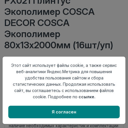
PX021 Плинтус
Экополимер COSCA
DECOR COSCA
Экополимер
80х13х2000мм (16шт/уп)
750 руб/шт
Этот сайт использует файлы cookie, а также сервис
Тип
Плинтус
веб-аналитики Яндекс.Метрика для повышения
Актуальность
Актуален
удобства пользования сайтом и сбора
Материал
Экополимер
статистических данных. Продолжая использовать
сайт, вы соглашаетесь с использованием файлов
Осталось
2 шт
cookie. Подробнее по
ссылке.
Добавить в корзину
Я согласен
Внимание! Внешний вид товара может отличаться от
представленного на настоящем сайте. Проверяйте
наличие необходимых характеристик и комплектации