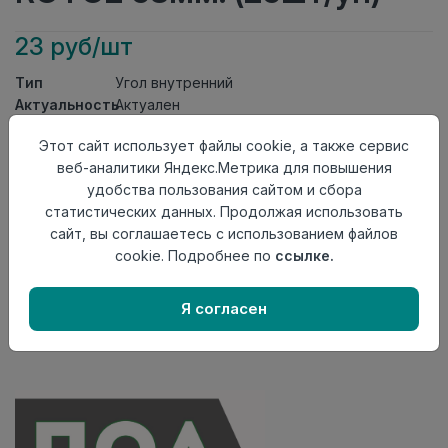
23 руб/шт
Тип
Угол внутренний
Актуальность
Актуален
Материал
ПВХ
Этот сайт использует файлы cookie, а также сервис
Осталось
126 шт
веб-аналитики Яндекс.Метрика для повышения
удобства пользования сайтом и сбора
Добавить в корзину
статистических данных. Продолжая использовать
Внимание! Внешний вид товара может отличаться от
сайт, вы соглашаетесь с использованием файлов
представленного на настоящем сайте. Проверяйте
cookie. Подробнее по
ссылке.
наличие необходимых характеристик и комплектации
в момент приобретения товара.
Я согласен