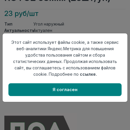
23 руб/шт
Тип
Угол наружный
Актуальность
Актуален
Материал
ПВХ
Этот сайт использует файлы cookie, а также сервис
Осталось
207 шт
веб-аналитики Яндекс.Метрика для повышения
удобства пользования сайтом и сбора
Добавить в корзину
статистических данных. Продолжая использовать
Внимание! Внешний вид товара может отличаться от
сайт, вы соглашаетесь с использованием файлов
представленного на настоящем сайте. Проверяйте
cookie. Подробнее по
ссылке.
наличие необходимых характеристик и комплектации
в момент приобретения товара.
Я согласен