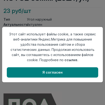
23 руб/шт
Тип
Угол наружный
Актуальность
Актуален
Материал
ПВХ
Этот сайт использует файлы cookie, а также сервис
Осталось
35 шт
веб-аналитики Яндекс.Метрика для повышения
удобства пользования сайтом и сбора
Добавить в корзину
статистических данных. Продолжая использовать
Внимание! Внешний вид товара может отличаться от
сайт, вы соглашаетесь с использованием файлов
представленного на настоящем сайте. Проверяйте
cookie. Подробнее по
ссылке.
наличие необходимых характеристик и комплектации
в момент приобретения товара.
Я согласен