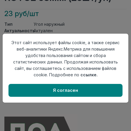
23 руб/шт
Тип
Угол наружный
Актуальность
Актуален
Материал
ПВХ
Этот сайт использует файлы cookie, а также сервис
Осталось
99 шт
веб-аналитики Яндекс.Метрика для повышения
удобства пользования сайтом и сбора
Добавить в корзину
статистических данных. Продолжая использовать
Внимание! Внешний вид товара может отличаться от
сайт, вы соглашаетесь с использованием файлов
представленного на настоящем сайте. Проверяйте
cookie. Подробнее по
ссылке.
наличие необходимых характеристик и комплектации
в момент приобретения товара.
Я согласен