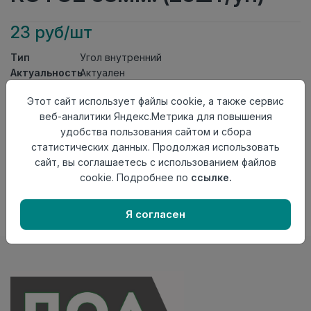
23 руб/шт
Тип
Угол внутренний
Актуальность
Актуален
Материал
ПВХ
Этот сайт использует файлы cookie, а также сервис
Осталось
92 шт
веб-аналитики Яндекс.Метрика для повышения
удобства пользования сайтом и сбора
Добавить в корзину
статистических данных. Продолжая использовать
Внимание! Внешний вид товара может отличаться от
сайт, вы соглашаетесь с использованием файлов
представленного на настоящем сайте. Проверяйте
cookie. Подробнее по
ссылке.
наличие необходимых характеристик и комплектации
в момент приобретения товара.
Я согласен