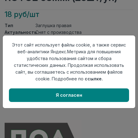
18 руб/шт
Тип
Заглушка правая
Актуальность
Снят с производства
Материал
ПВХ
Этот сайт использует файлы cookie, а также сервис
Осталось
228 шт
веб-аналитики Яндекс.Метрика для повышения
удобства пользования сайтом и сбора
Добавить в корзину
статистических данных. Продолжая использовать
Внимание! Внешний вид товара может отличаться от
сайт, вы соглашаетесь с использованием файлов
представленного на настоящем сайте. Проверяйте
cookie. Подробнее по
ссылке.
наличие необходимых характеристик и комплектации
в момент приобретения товара.
Я согласен