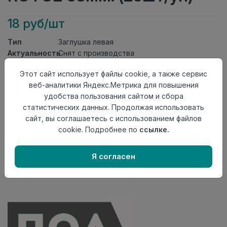
18 руб/шт
Тип
Заглушка левая
Актуальность
Снят с производства
Материал
ПВХ
Этот сайт использует файлы cookie, а также сервис
Осталось
228 шт
веб-аналитики Яндекс.Метрика для повышения
удобства пользования сайтом и сбора
Добавить в корзину
статистических данных. Продолжая использовать
Внимание! Внешний вид товара может отличаться от
сайт, вы соглашаетесь с использованием файлов
представленного на настоящем сайте. Проверяйте
cookie. Подробнее по
ссылке.
наличие необходимых характеристик и комплектации
в момент приобретения товара.
Я согласен