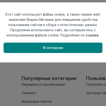
Тип
Угол наружный
Актуальность
Снят с произв
Этот сайт использует файлы cookie, а также сервис веб-
Материал
ПВХ
аналитики Яндекс.Метрика для повышения удобства
пользования сайтом и сбора статистических данных.
Осталось
228 шт
Продолжая использовать сайт, вы соглашаетесь с
использованием файлов cookie. Подробнее по
ссылке.
Внимание! Внешний вид т
настоящем сайте. Провер
Я согласен
комплектации в момент п
Популярные категории
Пользо
Керамика и керамогранит
Политика 
Ламинат
Договор о
Виниловая плитка