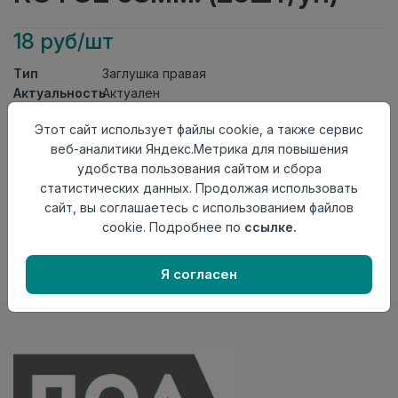
18 руб/шт
Тип
Заглушка правая
Актуальность
Актуален
Материал
ПВХ
Этот сайт использует файлы cookie, а также сервис
Осталось
63 шт
веб-аналитики Яндекс.Метрика для повышения
удобства пользования сайтом и сбора
Добавить в корзину
статистических данных. Продолжая использовать
Внимание! Внешний вид товара может отличаться от
сайт, вы соглашаетесь с использованием файлов
представленного на настоящем сайте. Проверяйте
cookie. Подробнее по
ссылке.
наличие необходимых характеристик и комплектации
в момент приобретения товара.
Я согласен