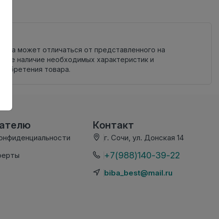
овара может отличаться от представленного на
яйте наличие необходимых характеристик и
риобретения товара.
вателю
Контакт
конфиденциальности
г. Сочи, ул. Донская 14
+7(988)140-39-22
ферты
biba_best@mail.ru