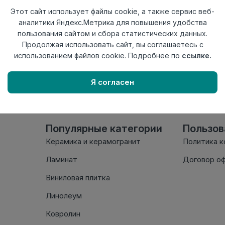
Актуальность
Актуален
Этот сайт использует файлы cookie, а также сервис веб-
Материал
ПВХ
аналитики Яндекс.Метрика для повышения удобства
пользования сайтом и сбора статистических данных.
Нет в наличии
Продолжая использовать сайт, вы соглашаетесь с
Внимание! Внешний вид т
использованием файлов cookie. Подробнее по
ссылке.
настоящем сайте. Провер
комплектации в момент п
Я согласен
Популярные категории
Пользо
Керамика и керамогранит
Политика 
Ламинат
Договор о
Виниловая плитка
Линолеум
Ковролин