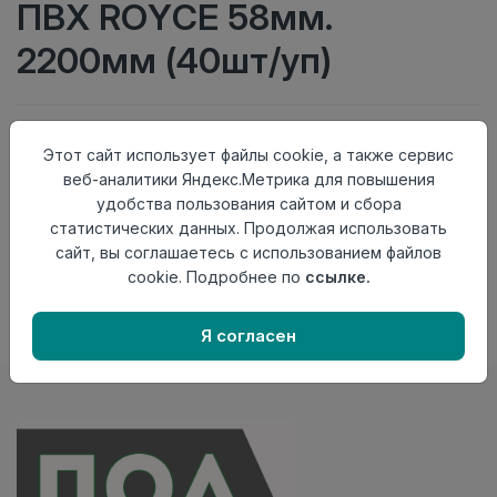
ПВХ ROYCE 58мм.
2200мм (40шт/уп)
Тип
Плинтус
Актуальность
Актуален
Этот сайт использует файлы cookie, а также сервис
Материал
ПВХ
веб-аналитики Яндекс.Метрика для повышения
удобства пользования сайтом и сбора
Нет в наличии
статистических данных. Продолжая использовать
Внимание! Внешний вид товара может отличаться от
сайт, вы соглашаетесь с использованием файлов
представленного на настоящем сайте. Проверяйте
cookie. Подробнее по
ссылке.
наличие необходимых характеристик и комплектации
в момент приобретения товара.
Я согласен