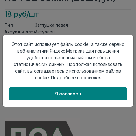
18 руб/шт
Тип
Заглушка левая
Актуальность
Актуален
Материал
ПВХ
Этот сайт использует файлы cookie, а также сервис
Осталось
37 шт
веб-аналитики Яндекс.Метрика для повышения
удобства пользования сайтом и сбора
Добавить в корзину
статистических данных. Продолжая использовать
Внимание! Внешний вид товара может отличаться от
сайт, вы соглашаетесь с использованием файлов
представленного на настоящем сайте. Проверяйте
cookie. Подробнее по
ссылке.
наличие необходимых характеристик и комплектации
в момент приобретения товара.
Я согласен