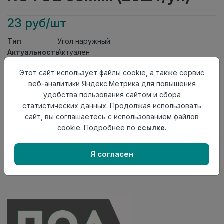
23 руб/шт
Тип
Угол наружный
Актуальность
Актуален
Материал
ПВХ
Этот сайт использует файлы cookie, а также сервис
Осталось
124 шт
веб-аналитики Яндекс.Метрика для повышения
удобства пользования сайтом и сбора
Добавить в корзину
статистических данных. Продолжая использовать
Внимание! Внешний вид товара может отличаться от
сайт, вы соглашаетесь с использованием файлов
представленного на настоящем сайте. Проверяйте
cookie. Подробнее по
ссылке.
наличие необходимых характеристик и комплектации
в момент приобретения товара.
Я согласен