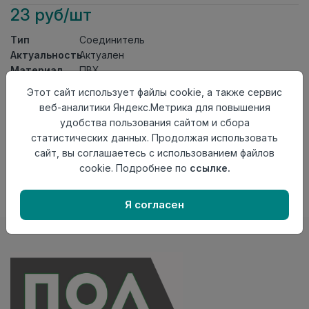
23 руб/шт
Тип
Соединитель
Актуальность
Актуален
Материал
ПВХ
Этот сайт использует файлы cookie, а также сервис
Осталось
131 шт
веб-аналитики Яндекс.Метрика для повышения
Добавить в корзину
удобства пользования сайтом и сбора
статистических данных. Продолжая использовать
Внимание! Внешний вид товара может отличаться от
сайт, вы соглашаетесь с использованием файлов
представленного на настоящем сайте. Проверяйте
cookie. Подробнее по
ссылке.
наличие необходимых характеристик и комплектации
в момент приобретения товара.
Я согласен