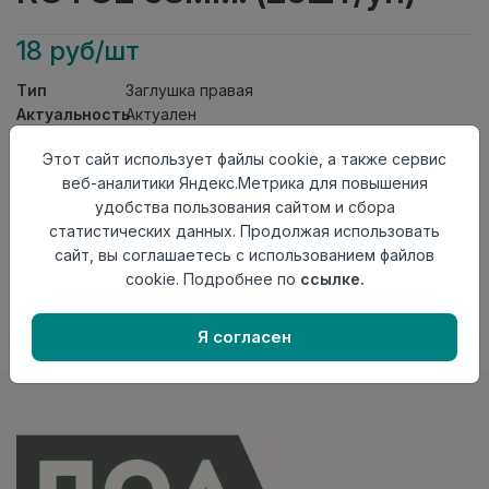
18 руб/шт
Тип
Заглушка правая
Актуальность
Актуален
Материал
ПВХ
Этот сайт использует файлы cookie, а также сервис
Осталось
133 шт
веб-аналитики Яндекс.Метрика для повышения
удобства пользования сайтом и сбора
Добавить в корзину
статистических данных. Продолжая использовать
Внимание! Внешний вид товара может отличаться от
сайт, вы соглашаетесь с использованием файлов
представленного на настоящем сайте. Проверяйте
cookie. Подробнее по
ссылке.
наличие необходимых характеристик и комплектации
в момент приобретения товара.
Я согласен