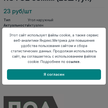
23 руб/шт
Тип
Угол наружный
Актуальность
Актуален
Материал
ПВХ
Этот сайт использует файлы cookie, а также сервис
Осталось
369 шт
веб-аналитики Яндекс.Метрика для повышения
удобства пользования сайтом и сбора
Добавить в корзину
статистических данных. Продолжая использовать
Внимание! Внешний вид товара может отличаться от
сайт, вы соглашаетесь с использованием файлов
представленного на настоящем сайте. Проверяйте
cookie. Подробнее по
ссылке.
наличие необходимых характеристик и комплектации
в момент приобретения товара.
Я согласен