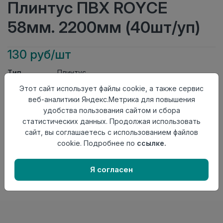
Плинтус ПВХ ROYCE
58мм. 2200мм (40шт/уп)
130 руб/шт
Тип
Плинтус
Актуальность
Актуален
Этот сайт использует файлы cookie, а также сервис
Материал
ПВХ
веб-аналитики Яндекс.Метрика для повышения
удобства пользования сайтом и сбора
Осталось
921 шт
статистических данных. Продолжая использовать
Добавить в корзину
сайт, вы соглашаетесь с использованием файлов
cookie. Подробнее по
ссылке.
Внимание! Внешний вид товара может отличаться от
представленного на настоящем сайте. Проверяйте
наличие необходимых характеристик и комплектации
Я согласен
в момент приобретения товара.