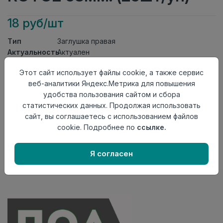
18 руб/шт
Тип
Заглушка правая
Актуальность
Актуален
Материал
ПВХ
Этот сайт использует файлы cookie, а также сервис
Осталось
64 шт
веб-аналитики Яндекс.Метрика для повышения
удобства пользования сайтом и сбора
Добавить в корзину
статистических данных. Продолжая использовать
Внимание! Внешний вид товара может отличаться от
сайт, вы соглашаетесь с использованием файлов
представленного на настоящем сайте. Проверяйте
cookie. Подробнее по
ссылке.
наличие необходимых характеристик и комплектации
в момент приобретения товара.
Я согласен