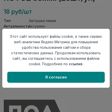
18 руб/шт
Тип
Заглушка левая
Актуальность
Актуален
Материал
ПВХ
Этот сайт использует файлы cookie, а также сервис
Осталось
20 шт
веб-аналитики Яндекс.Метрика для повышения
удобства пользования сайтом и сбора
Добавить в корзину
статистических данных. Продолжая использовать
Внимание! Внешний вид товара может отличаться от
сайт, вы соглашаетесь с использованием файлов
представленного на настоящем сайте. Проверяйте
cookie. Подробнее по
ссылке.
наличие необходимых характеристик и комплектации
в момент приобретения товара.
Я согласен