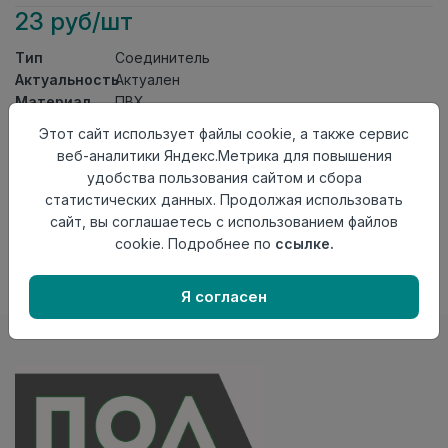
23 руб/шт
Тип
Соединитель
Актуальность
Актуален
Материал
ПВХ
Этот сайт использует файлы cookie, а также сервис
Осталось
194 шт
веб-аналитики Яндекс.Метрика для повышения
Добавить в корзину
удобства пользования сайтом и сбора
статистических данных. Продолжая использовать
Внимание! Внешний вид товара может отличаться от
сайт, вы соглашаетесь с использованием файлов
представленного на настоящем сайте. Проверяйте
cookie. Подробнее по
ссылке.
наличие необходимых характеристик и комплектации
в момент приобретения товара.
Я согласен