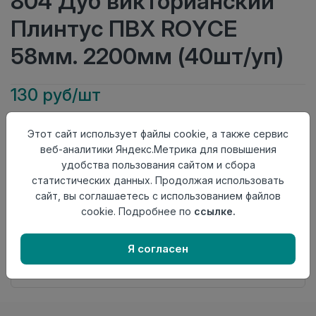
804 Дуб викторианский
Плинтус ПВХ ROYCE
58мм. 2200мм (40шт/уп)
130 руб/шт
Тип
Плинтус
Этот сайт использует файлы cookie, а также сервис
Актуальность
Актуален
веб-аналитики Яндекс.Метрика для повышения
Материал
ПВХ
удобства пользования сайтом и сбора
Осталось
1 шт
статистических данных. Продолжая использовать
сайт, вы соглашаетесь с использованием файлов
Добавить в корзину
cookie. Подробнее по
ссылке.
Внимание! Внешний вид товара может отличаться от
представленного на настоящем сайте. Проверяйте
Я согласен
наличие необходимых характеристик и комплектации
в момент приобретения товара.