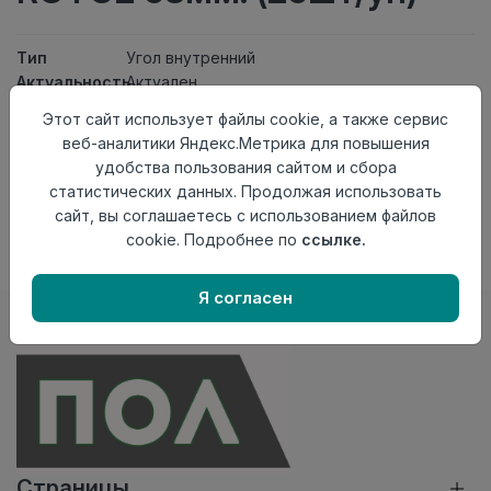
Тип
Угол внутренний
Актуальность
Актуален
Материал
ПВХ
Этот сайт использует файлы cookie, а также сервис
веб-аналитики Яндекс.Метрика для повышения
Нет в наличии
удобства пользования сайтом и сбора
Внимание! Внешний вид товара может отличаться от
статистических данных. Продолжая использовать
представленного на настоящем сайте. Проверяйте
сайт, вы соглашаетесь с использованием файлов
наличие необходимых характеристик и комплектации
cookie. Подробнее по
ссылке.
в момент приобретения товара.
Я согласен
Страницы