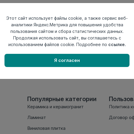
Тип
Заглушка левая
Актуальность
Актуален
Этот сайт использует файлы cookie, а также сервис веб-
Материал
ПВХ
аналитики Яндекс.Метрика для повышения удобства
пользования сайтом и сбора статистических данных.
Осталось
2 шт
Продолжая использовать сайт, вы соглашаетесь с
использованием файлов cookie. Подробнее по
ссылке.
Внимание! Внешний вид т
настоящем сайте. Провер
Я согласен
комплектации в момент п
Популярные категории
Пользо
Керамика и керамогранит
Политика 
Ламинат
Договор о
Виниловая плитка