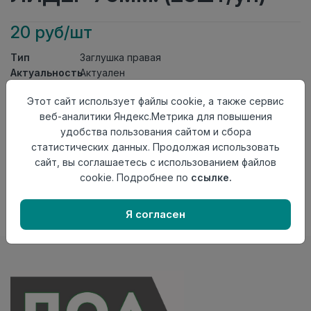
20 руб/шт
Тип
Заглушка правая
Актуальность
Актуален
Материал
ПВХ
Этот сайт использует файлы cookie, а также сервис
Осталось
3 шт
веб-аналитики Яндекс.Метрика для повышения
удобства пользования сайтом и сбора
Добавить в корзину
статистических данных. Продолжая использовать
Внимание! Внешний вид товара может отличаться от
сайт, вы соглашаетесь с использованием файлов
представленного на настоящем сайте. Проверяйте
cookie. Подробнее по
ссылке.
наличие необходимых характеристик и комплектации
в момент приобретения товара.
Я согласен