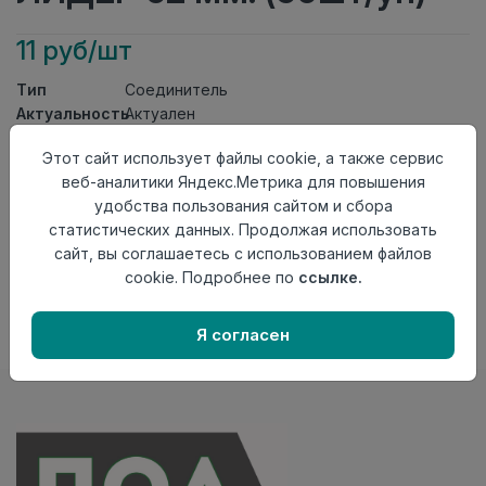
11 руб/шт
Тип
Соединитель
Актуальность
Актуален
Материал
ПВХ
Этот сайт использует файлы cookie, а также сервис
Осталось
35 шт
веб-аналитики Яндекс.Метрика для повышения
удобства пользования сайтом и сбора
Добавить в корзину
статистических данных. Продолжая использовать
Внимание! Внешний вид товара может отличаться от
сайт, вы соглашаетесь с использованием файлов
представленного на настоящем сайте. Проверяйте
cookie. Подробнее по
ссылке.
наличие необходимых характеристик и комплектации
в момент приобретения товара.
Я согласен