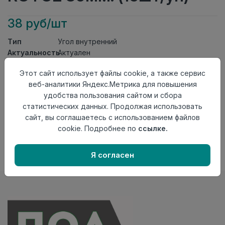
38 руб/шт
Тип
Угол внутренний
Актуальность
Актуален
Материал
ПВХ
Этот сайт использует файлы cookie, а также сервис
Осталось
126 шт
веб-аналитики Яндекс.Метрика для повышения
удобства пользования сайтом и сбора
Добавить в корзину
статистических данных. Продолжая использовать
Внимание! Внешний вид товара может отличаться от
сайт, вы соглашаетесь с использованием файлов
представленного на настоящем сайте. Проверяйте
cookie. Подробнее по
ссылке.
наличие необходимых характеристик и комплектации
в момент приобретения товара.
Я согласен