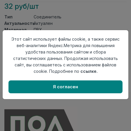
32 руб/шт
Тип
Соединитель
Актуальность
Актуален
Материал
ПВХ
Этот сайт использует файлы cookie, а также сервис
Осталось
72 шт
веб-аналитики Яндекс.Метрика для повышения
Добавить в корзину
удобства пользования сайтом и сбора
статистических данных. Продолжая использовать
Внимание! Внешний вид товара может отличаться от
сайт, вы соглашаетесь с использованием файлов
представленного на настоящем сайте. Проверяйте
cookie. Подробнее по
ссылке.
наличие необходимых характеристик и комплектации
в момент приобретения товара.
Я согласен