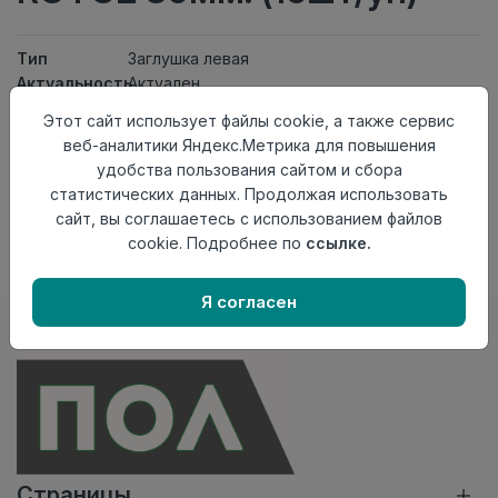
Тип
Заглушка левая
Актуальность
Актуален
Материал
ПВХ
Этот сайт использует файлы cookie, а также сервис
веб-аналитики Яндекс.Метрика для повышения
Нет в наличии
удобства пользования сайтом и сбора
Внимание! Внешний вид товара может отличаться от
статистических данных. Продолжая использовать
представленного на настоящем сайте. Проверяйте
сайт, вы соглашаетесь с использованием файлов
наличие необходимых характеристик и комплектации
cookie. Подробнее по
ссылке.
в момент приобретения товара.
Я согласен
Страницы