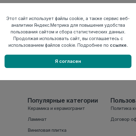
Тип
Угол внутренн
Актуальность
Актуален
Этот сайт использует файлы cookie, а также сервис веб-
Материал
ПВХ
аналитики Яндекс.Метрика для повышения удобства
пользования сайтом и сбора статистических данных.
Осталось
139 шт
Продолжая использовать сайт, вы соглашаетесь с
использованием файлов cookie. Подробнее по
ссылке.
Внимание! Внешний вид т
настоящем сайте. Провер
Я согласен
комплектации в момент п
Популярные категории
Пользо
Керамика и керамогранит
Политика 
Ламинат
Договор о
Виниловая плитка