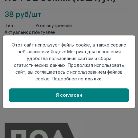
38 руб/шт
Тип
Угол внутренний
Актуальность
Актуален
Материал
ПВХ
Этот сайт использует файлы cookie, а также сервис
Осталось
455 шт
веб-аналитики Яндекс.Метрика для повышения
удобства пользования сайтом и сбора
Добавить в корзину
статистических данных. Продолжая использовать
Внимание! Внешний вид товара может отличаться от
сайт, вы соглашаетесь с использованием файлов
представленного на настоящем сайте. Проверяйте
cookie. Подробнее по
ссылке.
наличие необходимых характеристик и комплектации
в момент приобретения товара.
Я согласен